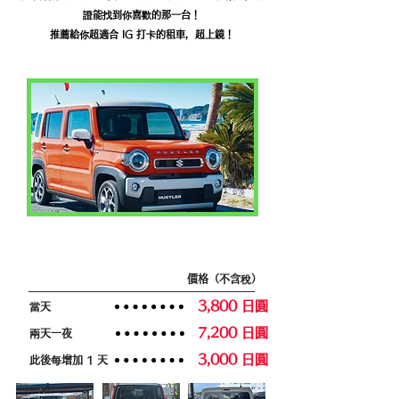
證能找到你喜歡的那一台！
推薦給你超適合 IG 打卡的租車，超上鏡！
輕自動車級別
價格（不含稅）
3,800 日圓
當天
7,200 日圓
兩天一夜
3,000 日圓
此後每增加 1 天