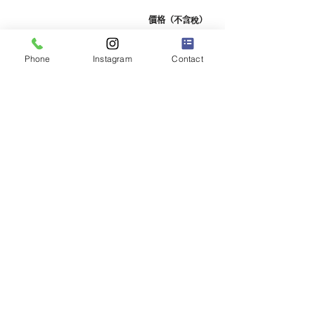
價格（不含稅）
9,000 日圓
當天
Phone
Instagram
Contact
17,000 日圓
兩天一夜
8,000 日圓
此後每增加 1 天
租車預約表單
Kukuru租車那霸機場店
沖繩縣豐見城市中地217-1
電話