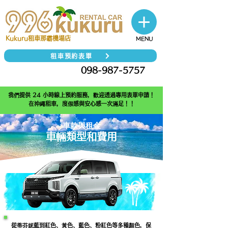
Kukuru租車那霸機場店
MENU
租車預約表單
098-987-5757
電話
我們提供 24 小時線上預約服務，歡迎透過專用表單申請！
在沖繩租車，度假感與安心感一次滿足！！
車款與租金
車輛類型和費用
從蒂芬妮藍到紅色、黃色、藍色、粉紅色等多種顏色，保