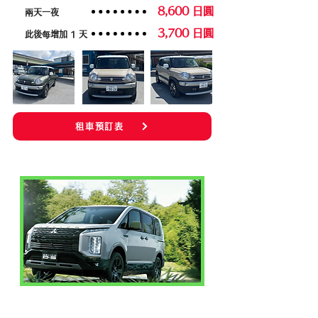
8,600 日圓
兩天一夜
3,700 日圓
此後每增加 1 天
租車預訂表
廂型車級別