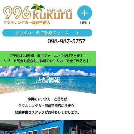
​ククルレンタカー那覇空港店
MENU
レンタカーのご予約フォーム
098-987-5757
TEL
ご予約は24時間、専用フォームから受付できます！
リゾート気分も安心も、沖縄のレンタカーで全て叶える！！
​Handling stores
​店舗情報​
沖縄のレンタカーと言えば、
ククルレンタカー那覇空港店に決まり！
経験豊富なスタッフがお待ちしております。