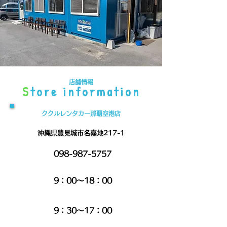
​店舗情報
S
tore information
ククルレンタカー​那覇空港店
沖縄県豊見城市名嘉地217-1
098-987-5757
TEL
9：00～18：00
​営業
​時間
9：30～17：00
​送迎
​時間